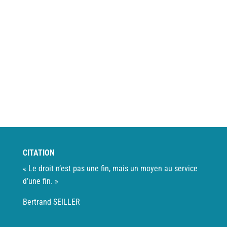
Antoine CHASSELOUP
Créateur de APi n'Co
,
écrivain public &
apporteur de solutions
CITATION
« Le droit n’est pas une fin, mais un moyen au service
d’une fin. »
Bertrand SEILLER