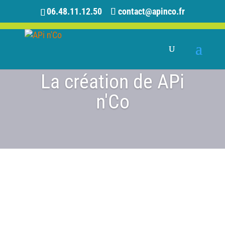
06.48.11.12.50
contact@apinco.fr
La création de APi
n'Co