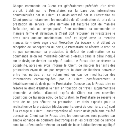
Chaque commande du Client est généralement précédée d’un devis
gratuit, établi par le Prestataire, sur la base des informations
communiquées par le Client. Le devis adressé par le Prestataire au
Client précise notamment les modalités de détermination du prix de la
prestation de service. Cette dernière est facturée soit de manière
forfaitaire, soit au temps passé. Pour confirmer sa commande de
manière ferme et définitive, le Client doit retourner au Prestataire le
devis sans aucune modification, daté et signé avec la mention
manuscrite «
devis reçu avant l’exécution des travaux
». À défaut de
réception de l’acceptation du devis, le Prestataire se réserve le droit de
ne pas commencer sa prestation. À défaut de confirmation de sa
commande selon les modalités définies ci-dessus dans le délai indiqué
sur le devis, ce dernier est réputé caduc. Le Prestataire se réserve la
possibilité, après en avoir informé le Client, de majorer les tarifs des
prestations et/ou de ne pas respecter la date de livraison convenue
entre les parties, et ce notamment en cas de modification des
informations communiquées par le Client postérieurement à
l’établissement du devis par le Prestataire. Dans ce cas, le Prestataire se
réserve le droit d’ajuster le tarif en fonction du travail supplémentaire
demandé. À défaut d’accord exprès du Client sur ces nouvelles
conditions de livraison et/ou de facturation, le Prestataire se réserve le
droit de ne pas débuter sa prestation. Les frais exposés pour la
réalisation de la prestation (déplacements, envoi de courriers, etc.) sont
à la charge du Client. Dans l’hypothèse où aucun devis préalable n’a été
adressé au Client par le Prestataire, les commandes sont passées par
simple échange de courriers électroniques et les prestations de service
sont facturées conformément au tarif de base habituellement appliqué