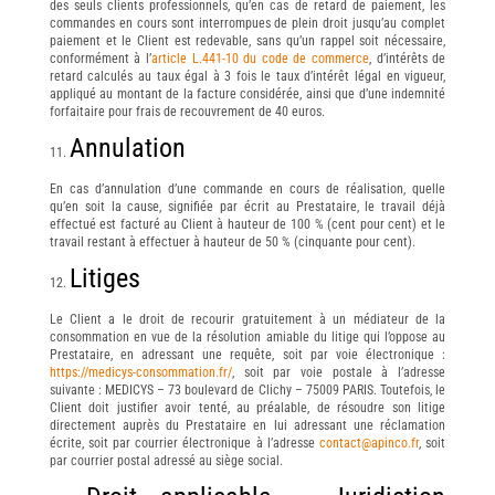
des seuls clients professionnels, qu’en cas de retard de paiement, les
commandes en cours sont interrompues de plein droit jusqu’au complet
paiement et le Client est redevable, sans qu’un rappel soit nécessaire,
conformément à l’
article L.441-10 du code de commerce
, d’intérêts de
retard calculés au taux égal à 3 fois le taux d’intérêt légal en vigueur,
appliqué au montant de la facture considérée, ainsi que d’une indemnité
forfaitaire pour frais de recouvrement de 40 euros.
Annulation
En cas d’annulation d’une commande en cours de réalisation, quelle
qu’en soit la cause, signifiée par écrit au Prestataire, le travail déjà
effectué est facturé au Client à hauteur de 100 % (cent pour cent) et le
travail restant à effectuer à hauteur de 50 % (cinquante pour cent).
Litiges
Le Client a le droit de recourir gratuitement à un médiateur de la
consommation en vue de la résolution amiable du litige qui l’oppose au
Prestataire, en adressant une requête, soit par voie électronique :
https://medicys-consommation.fr/
, soit par voie postale à l’adresse
suivante : MEDICYS – 73 boulevard de Clichy – 75009 PARIS. Toutefois, le
Client doit justifier avoir tenté, au préalable, de résoudre son litige
directement auprès du Prestataire en lui adressant une réclamation
écrite, soit par courrier électronique à l’adresse
contact@apinco.fr
, soit
par courrier postal adressé au siège social.