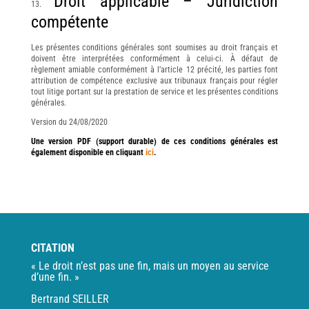
Droit applicable – Juridiction
compétente
Les présentes conditions générales sont soumises au droit français et
doivent être interprétées conformément à celui-ci. À défaut de
règlement amiable conformément à l’article 12 précité, les parties font
attribution de compétence exclusive aux tribunaux français pour régler
tout litige portant sur la prestation de service et les présentes conditions
générales.
Version du 24/08/2020
Une version PDF (support durable) de ces conditions générales est
également disponible en cliquant
ici
.
CITATION
« Le droit n’est pas une fin, mais un moyen au service
d’une fin. »
Bertrand SEILLER